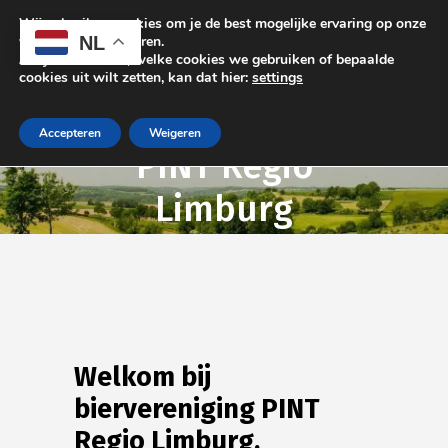
Wij gebruiken cookies om je de best mogelijke ervaring op onze
NL
website te garanderen.
Als je wilt weten, welke cookies we gebruiken of bepaalde
cookies uit wilt zetten, kan dat hier:
settings
Biervereniging
Accepteren
Weigeren
PINT Regio
Limburg
Welkom bij
biervereniging PINT
Regio Limburg.